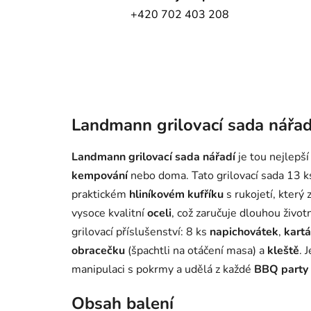
+420 702 403 208
Landmann grilovací sada nářad
Landmann grilovací sada nářadí
je tou nejlepší
kempování
nebo doma. Tato grilovací sada 13 
praktickém
hliníkovém kufříku
s rukojetí, který
vysoce kvalitní
oceli
, což zaručuje dlouhou živo
grilovací příslušenství: 8 ks
napichovátek
,
kartá
obracečku
(špachtli na otáčení masa) a
kleště
. 
manipulaci s pokrmy a udělá z každé
BBQ party
Obsah balení