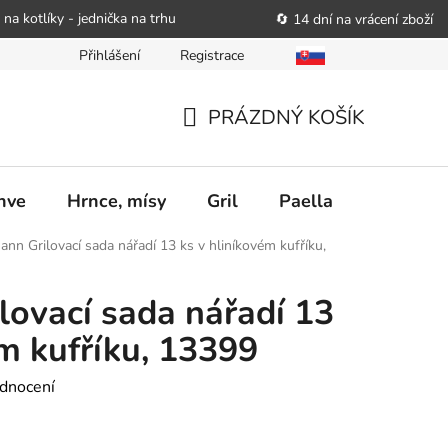
 na kotlíky - jednička na trhu
🔄 14 dní na vrácení zboží
Přihlášení
Registrace
bitele podat obchodníkovi žádost o nápravu
Reklamační řád
PRÁZDNÝ KOŠÍK
NÁKUPNÍ
KOŠÍK
nve
Hrnce, mísy
Gril
Paella
Stolován
nn Grilovací sada nářadí 13 ks v hliníkovém kufříku,
ovací sada nářadí 13
ém kufříku, 13399
dnocení