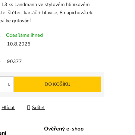
dí 13 ks Landmann ve stylovém hliníkovém
tle, štětec, kartáč + hlavice, 8 napichovátek.
ví ke grilování.
Odesíláme ihned
10.8.2026
90377
DO KOŠÍKU
Hlídat
Sdílet
Ověřený e-shop
ení