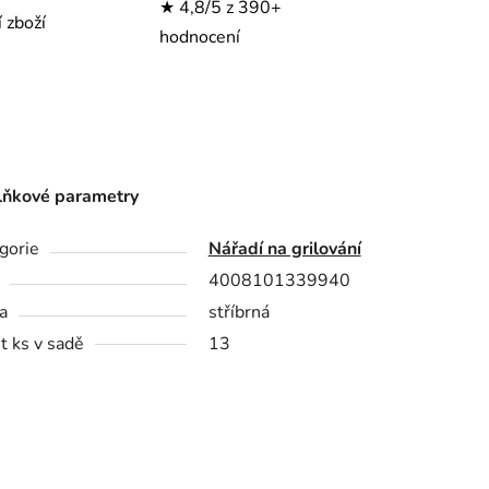
★ 4,8/5 z 390+
í zboží
hodnocení
ňkové parametry
gorie
Nářadí na grilování
4008101339940
a
stříbrná
t ks v sadě
13