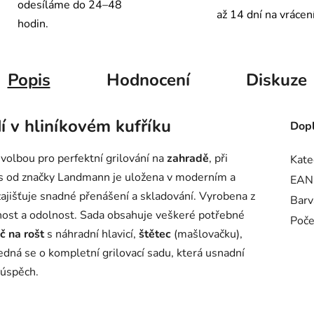
odesíláme do 24–48
až 14 dní na vrácen
hodin.
Popis
Hodnocení
Diskuze
í v hliníkovém kufříku
Dopl
 volbou pro perfektní grilování na
zahradě
, při
Kate
ks od značky Landmann je uložena v moderním a
EAN
 zajišťuje snadné přenášení a skladování. Vyrobena z
Barv
tnost a odolnost. Sada obsahuje veškeré potřebné
Poče
č na rošt
s náhradní hlavicí,
štětec
(mašlovačku),
Jedná se o kompletní grilovací sadu, která usnadní
úspěch.