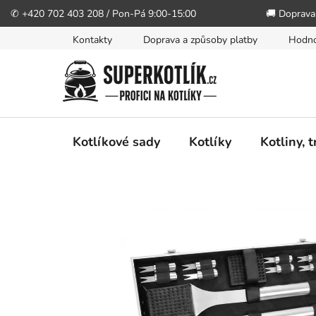
✆ +420 702 403 208 / Pon-Pá 9:00-15:00
🚚 Doprava
Přejít
Kontakty
Doprava a způsoby platby
Hodno
na
obsah
Kotlíkové sady
Kotlíky
Kotliny, 