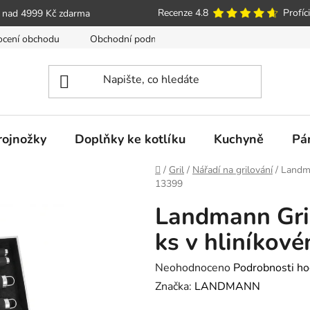
Recenze 4.8
Profíci
 nad 4999 Kč zdarma
cení obchodu
Obchodní podmínky
Poučení o právu spotře
trojnožky
Doplňky ke kotlíku
Kuchyně
Pá
Domů
/
Gril
/
Nářadí na grilování
/
Landma
13399
Landmann Gril
ks v hliníkov
Průměrné
Neohodnoceno
Podrobnosti ho
hodnocení
Značka:
LANDMANN
produktu