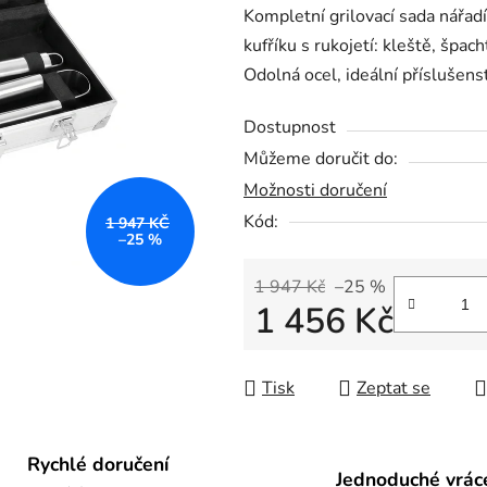
Kompletní grilovací sada nářa
je
kufříku s rukojetí: kleště, špach
0,0
Odolná ocel, ideální příslušenst
z
5
Dostupnost
hvězdiček.
Můžeme doručit do:
Možnosti doručení
Kód:
1 947 KČ
–25 %
1 947 Kč
–25 %
1 456 Kč
Měrná cena:
Tisk
Zeptat se
Rychlé doručení
Jednoduché vrác