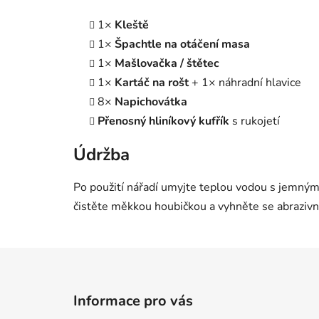
1×
Kleště
1×
Špachtle na otáčení masa
1×
Mašlovačka / štětec
1×
Kartáč na rošt
+ 1× náhradní hlavice
8×
Napichovátka
Přenosný hliníkový kufřík
s rukojetí
Údržba
Po použití nářadí umyjte teplou vodou s jemný
čistěte měkkou houbičkou a vyhněte se abraziv
Z
á
Informace pro vás
p