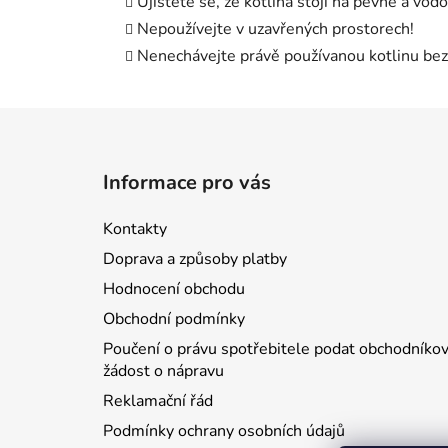
Ujistěte se, že kotlina stojí na pevné a vod
Nepoužívejte v uzavřených prostorech!
Nenechávejte právě používanou kotlinu bez
Z
á
Informace pro vás
p
a
Kontakty
t
Doprava a způsoby platby
í
Hodnocení obchodu
Obchodní podmínky
Poučení o právu spotřebitele podat obchodníkov
žádost o nápravu
Reklamační řád
Podmínky ochrany osobních údajů