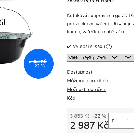
hodnocení
Značka:
Perfect Home
produktu
Kotlíková souprava na guláš 16
je
pro venkovní vaření. Obsahuje ž
0,0
komín, vařečku a naběračku.
z
5
✔️ Vylepši si sadu
?
hvězdiček.
3 853 KČ
–22 %
Dostupnost
Můžeme doručit do:
Možnosti doručení
Kód:
3 853 Kč
–22 %
2 987 Kč