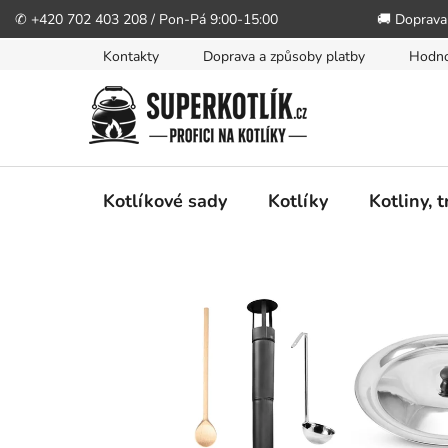
✆ +420 702 403 208 / Pon-Pá 9:00-15:00
🚚 Doprava
Přejít
Kontakty
Doprava a způsoby platby
Hodno
na
obsah
Kotlíkové sady
Kotlíky
Kotliny, 