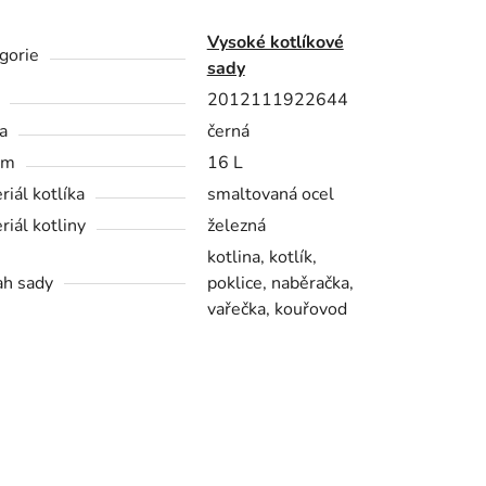
Vysoké kotlíkové
gorie
sady
2012111922644
a
černá
em
16 L
riál kotlíka
smaltovaná ocel
riál kotliny
železná
kotlina, kotlík,
h sady
poklice, naběračka,
vařečka, kouřovod