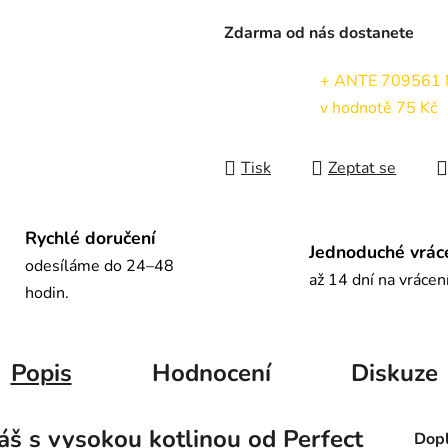
Měrná cena:
Zdarma od nás dostanete
+ ANTE 709561 Ne
v hodnotě 75 Kč
Tisk
Zeptat se
Rychlé doručení
Jednoduché vrác
odesíláme do 24–48
až 14 dní na vrácen
hodin.
Popis
Hodnocení
Diskuze
áš s vysokou kotlinou od Perfect
Dopl