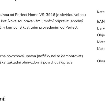
Kate
linou
od Perfect Home VS-3916 je skvělou volbou
o kotlíková souprava vám umožní připravit lahodný
EAN
 či v kempu. S kvalitním provedením od Perfect
Barv
Obj
Mate
Mate
orná povrchová úprava (nožičky nelze demontovat)
Obsa
íška, základní ohnivzdorná povrchová úprava
ní: