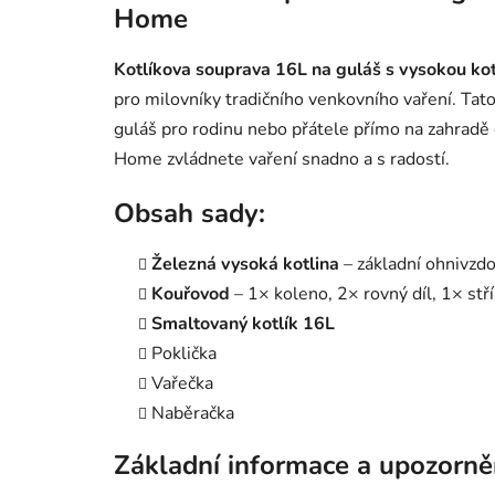
Home
Kotlíkova souprava 16L na guláš s vysokou kot
pro milovníky tradičního venkovního vaření. Tat
guláš pro rodinu nebo přátele přímo na zahradě
Home zvládnete vaření snadno a s radostí.
Obsah sady:
Železná vysoká kotlina
– základní ohnivzd
Kouřovod
– 1× koleno, 2× rovný díl, 1× stř
Smaltovaný kotlík 16L
Poklička
Vařečka
Naběračka
Základní informace a upozorně