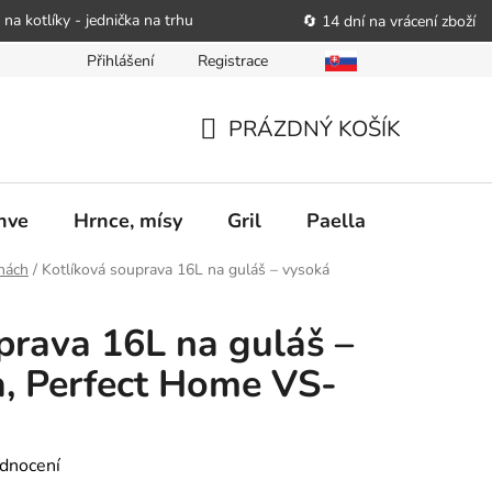
 na kotlíky - jednička na trhu
🔄 14 dní na vrácení zboží
Přihlášení
Registrace
bitele podat obchodníkovi žádost o nápravu
Reklamační řád
PRÁZDNÝ KOŠÍK
NÁKUPNÍ
KOŠÍK
nve
Hrnce, mísy
Gril
Paella
Stolován
hách
/
Kotlíková souprava 16L na guláš – vysoká
prava 16L na guláš –
a, Perfect Home VS-
dnocení