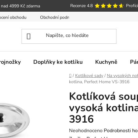
Recenze 4.8
Profíci
 nad 4999 Kč zdarma
cení obchodu
Obchodní podmínky
Poučení o právu spotře
trojnožky
Doplňky ke kotlíku
Kuchyně
Pá
Domů
/
Kotlíkové sady
/
Na vysokých no
kotlina, Perfect Home VS-3916
Kotlíková sou
vysoká kotlin
3916
Průměrné
Neohodnoceno
Podrobnosti ho