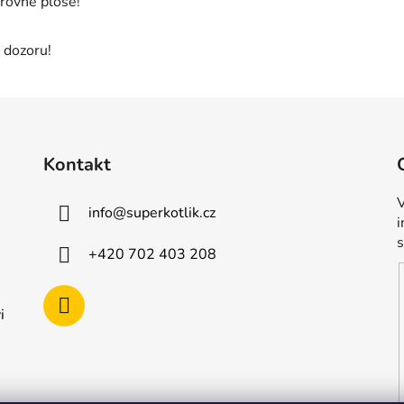
orovné ploše!
 dozoru!
Kontakt
V
info
@
superkotlik.cz
+420 702 403 208
i