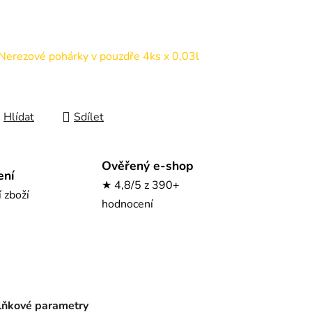
rezové pohárky v pouzdře 4ks x 0,03l
Hlídat
Sdílet
Ověřený e-shop
ení
★ 4,8/5 z 390+
í zboží
hodnocení
ňkové parametry