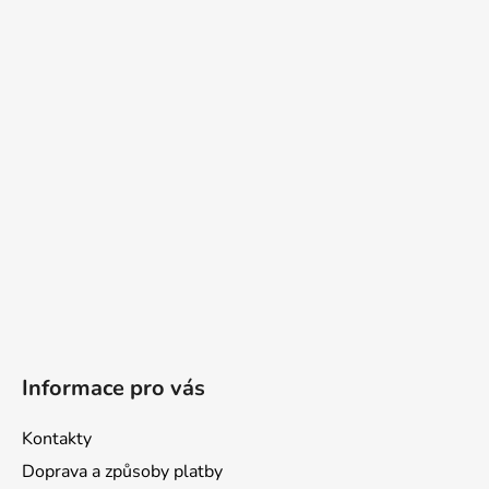
á
p
a
t
í
Informace pro vás
Kontakty
Doprava a způsoby platby