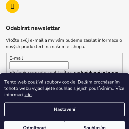
Odebírat newsletter
Vložte svůj e-mail a my vám budeme zasílat informace o
nových produktech na našem e-shopu.
E-mail
Vložením e-mailu souhlasíte s
podmínkami ochrany
osobních údajů
Tento web používá soubory cookie. Dalším procházením
tohoto webu vyjadřujete souhlas s jejich používáním.. Více
PŘIHLÁSIT SE
informací
zde
.
Nastavení
Vytvořil Shoptet
Odmítnout
Souhlasím