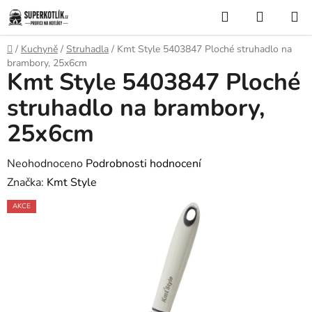
Přejít
Hledat
NÁKUP
na
KOŠÍK
obsah
Domů
/
Kuchyně
/
Struhadla
/
Kmt Style 5403847 Ploché struhadlo na
brambory, 25x6cm
Kmt Style 5403847 Ploché
struhadlo na brambory,
25x6cm
Průměrné
Neohodnoceno
Podrobnosti hodnocení
hodnocení
Značka:
Kmt Style
produktu
AKCE
je
0,0
z
5
hvězdiček.