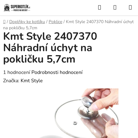
Přejít
Hledat
NÁKUP
na
KOŠÍK
obsah
Domů
/
Doplňky ke kotlíku
/
Poklice
/
Kmt Style 2407370 Náhradní úchyt
na pokličku 5,7cm
Kmt Style 2407370
Náhradní úchyt na
pokličku 5,7cm
Průměrné
1 hodnocení
Podrobnosti hodnocení
hodnocení
Značka:
Kmt Style
produktu
je
5,0
z
5
hvězdiček.