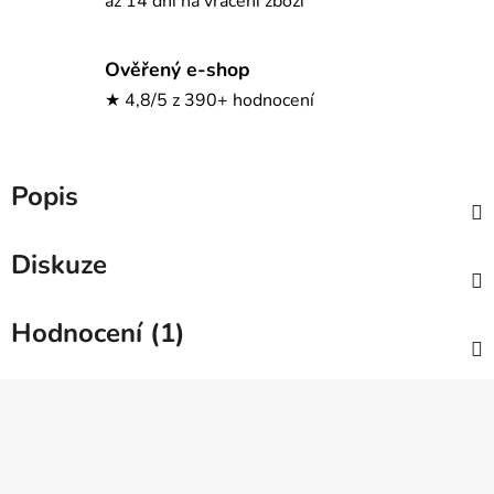
až 14 dní na vrácení zboží
Ověřený e-shop
★ 4,8/5 z 390+ hodnocení
Popis
Diskuze
Hodnocení (1)
Z
á
p
a