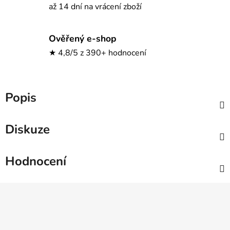
až 14 dní na vrácení zboží
Ověřený e-shop
★ 4,8/5 z 390+ hodnocení
Popis
Diskuze
Hodnocení
Z
á
p
a