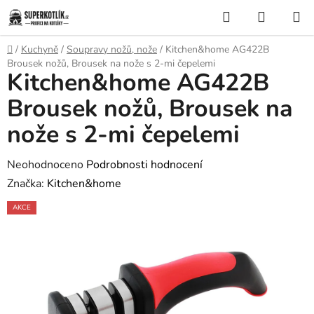
Přejít
Hledat
NÁKUP
na
KOŠÍK
obsah
Domů
/
Kuchyně
/
Soupravy nožů, nože
/
Kitchen&home AG422B
Brousek nožů, Brousek na nože s 2-mi čepelemi
Kitchen&home AG422B
Brousek nožů, Brousek na
nože s 2-mi čepelemi
Průměrné
Neohodnoceno
Podrobnosti hodnocení
hodnocení
Značka:
Kitchen&home
produktu
AKCE
je
0,0
z
5
hvězdiček.