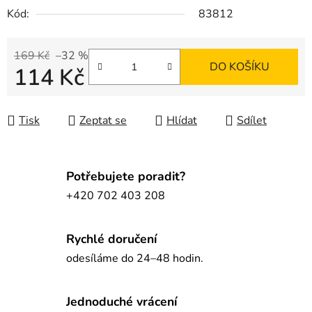
Kód:
83812
169 Kč
–32 %
DO KOŠÍKU
114 Kč
Měrná cena:
Tisk
Zeptat se
Hlídat
Sdílet
Potřebujete poradit?
+420 702 403 208
Rychlé doručení
odesíláme do 24–48 hodin.
Jednoduché vrácení