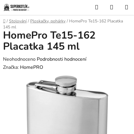
Přejít
Hledat
NÁKUP
na
KOŠÍK
obsah
Domů
/
Stolování
/
Ploskačky, pohárky
/
HomePro Te15-162 Placatka
145 ml
HomePro Te15-162
Placatka 145 ml
Průměrné
Neohodnoceno
Podrobnosti hodnocení
hodnocení
Značka:
HomePRO
produktu
je
0,0
z
5
hvězdiček.