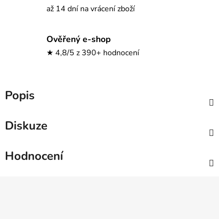
až 14 dní na vrácení zboží
Ověřený e-shop
★ 4,8/5 z 390+ hodnocení
Popis
Diskuze
Hodnocení
Z
á
p