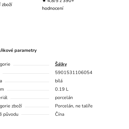
★ 4,8/5 z 390+
í zboží
hodnocení
ňkové parametry
gorie
Šálky
5901531106054
a
bílá
em
0.19 L
riál
porcelán
gorie zboží
Porcelán, ne talíře
ě původu
Čína