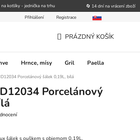
 na kotlíky - jednička na trhu
🔄 14 dní na vrácení zboží
Přihlášení
Registrace
bitele podat obchodníkovi žádost o nápravu
Reklamační řád
PRÁZDNÝ KOŠÍK
NÁKUPNÍ
KOŠÍK
nve
Hrnce, mísy
Gril
Paella
Stolován
12034 Porcelánový šálek 0,19L, bílá
D12034 Porcelánový
ílá
dnocení
ux šálek s ouškem s objemom 0,19L.