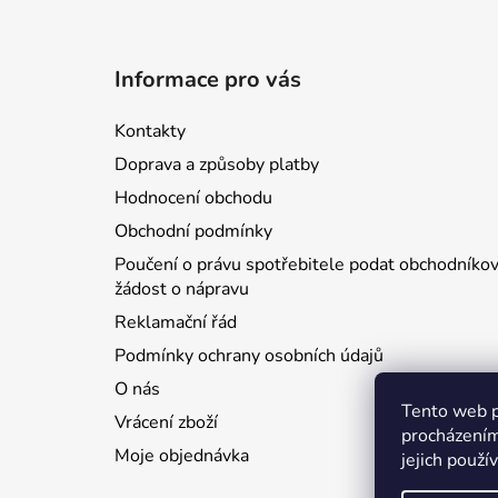
Z
á
Informace pro vás
p
a
Kontakty
t
Doprava a způsoby platby
í
Hodnocení obchodu
Obchodní podmínky
Poučení o právu spotřebitele podat obchodníkov
žádost o nápravu
Reklamační řád
Podmínky ochrany osobních údajů
O nás
Tento web p
Vrácení zboží
procházením
Moje objednávka
jejich použí