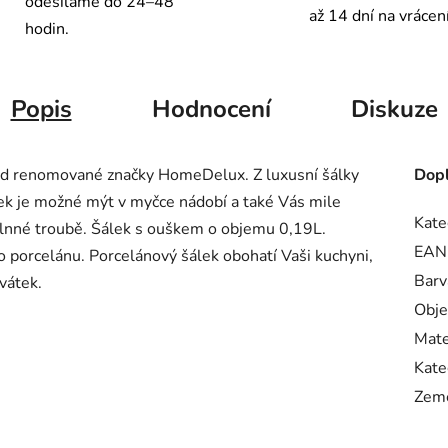
odesíláme do 24–48
až 14 dní na vrácen
hodin.
Popis
Hodnocení
Diskuze
 od renomované značky HomeDelux. Z luxusní šálky
Dopl
álek je možné mýt v myčce nádobí a také Vás mile
Kate
rovlnné troubě. Šálek s ouškem o objemu 0,19L.
EAN
o porcelánu. Porcelánový šálek obohatí Vaši kuchyni,
Barv
vátek.
Obj
Mate
Kate
Zem