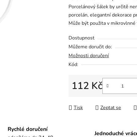
Porcelánový šálek by určitě ne
0,0
porcelán, elegantní dekorace pr
z
Může být použita v mikrovlnné 
5
hvězdiček.
Dostupnost
Můžeme doručit do:
Možnosti doručení
Kód:
112 Kč
Měrná cena:
Tisk
Zeptat se
Rychlé doručení
Jednoduché vrác