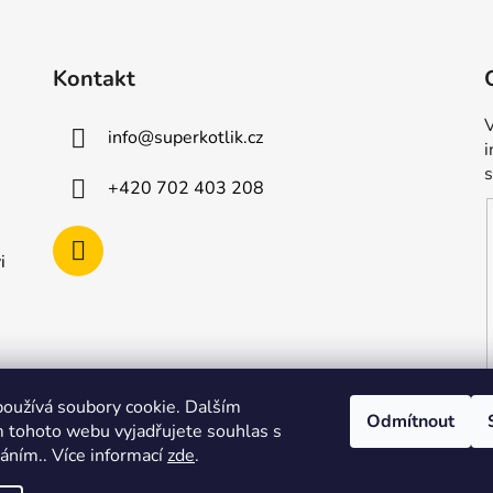
Kontakt
V
info
@
superkotlik.cz
+420 702 403 208
i
oužívá soubory cookie. Dalším
Odmítnout
 tohoto webu vyjadřujete souhlas s
váním.. Více informací
zde
.