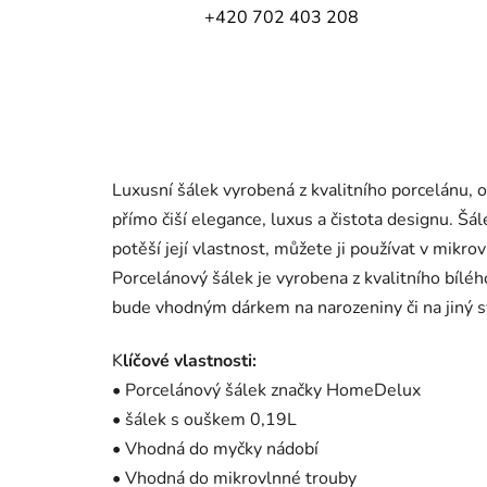
+420 702 403 208
Luxusní šálek vyrobená z kvalitního porcelánu,
přímo čiší elegance, luxus a čistota designu. Š
potěší její vlastnost, můžete ji používat v mik
Porcelánový šálek je vyrobena z kvalitního bíléh
bude vhodným dárkem na narozeniny či na jiný s
K
líčové vlastnosti:
• Porcelánový šálek značky HomeDelux
• šálek s ouškem 0,19L
• Vhodná do myčky nádobí
• Vhodná do mikrovlnné trouby