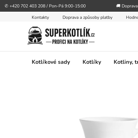
✆ +420 702 403 208 / Pon-Pá 9:00-15:00
🚚 Doprava
Přejít
Kontakty
Doprava a způsoby platby
Hodno
na
obsah
Kotlíkové sady
Kotlíky
Kotliny, 