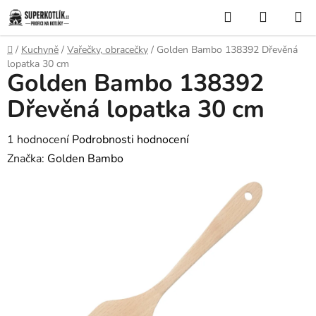
Přejít
Hledat
NÁKUP
na
KOŠÍK
obsah
Domů
/
Kuchyně
/
Vařečky, obracečky
/
Golden Bambo 138392 Dřevěná
lopatka 30 cm
Golden Bambo 138392
Dřevěná lopatka 30 cm
Průměrné
1 hodnocení
Podrobnosti hodnocení
hodnocení
Značka:
Golden Bambo
produktu
je
5,0
z
5
hvězdiček.