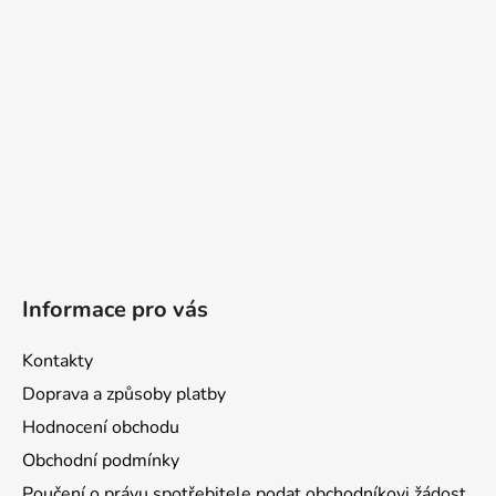
t
í
Informace pro vás
Kontakty
Doprava a způsoby platby
Hodnocení obchodu
Obchodní podmínky
Poučení o právu spotřebitele podat obchodníkovi žádost