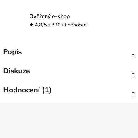
Ověřený e-shop
★ 4,8/5 z 390+ hodnocení
Popis
Diskuze
Hodnocení (1)
Z
á
p
a