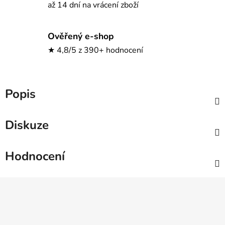
až 14 dní na vrácení zboží
Ověřený e-shop
★ 4,8/5 z 390+ hodnocení
Popis
Diskuze
Hodnocení
Z
á
p
a