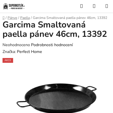
Přejít
Hledat
NÁKUP
na
KOŠÍK
obsah
Domů
/
Pánve
/
Paella
/
Garcima Smaltovaná paella pánev 46cm, 13392
Garcima Smaltovaná
paella pánev 46cm, 13392
Průměrné
Neohodnoceno
Podrobnosti hodnocení
hodnocení
Značka:
Perfect Home
produktu
AKCE
je
0,0
z
5
hvězdiček.