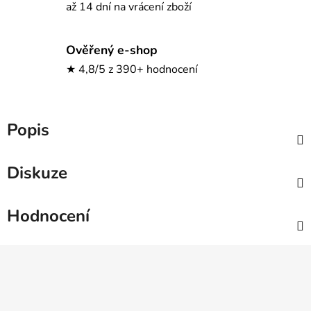
až 14 dní na vrácení zboží
Ověřený e-shop
★ 4,8/5 z 390+ hodnocení
Popis
Diskuze
Hodnocení
Z
á
p
a