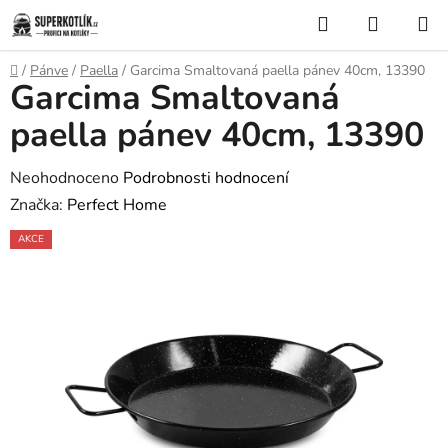
Přejít
Hledat
NÁKUP
na
KOŠÍK
obsah
Domů
/
Pánve
/
Paella
/
Garcima Smaltovaná paella pánev 40cm, 13390
Garcima Smaltovaná
paella pánev 40cm, 13390
Průměrné
Neohodnoceno
Podrobnosti hodnocení
hodnocení
Značka:
Perfect Home
produktu
AKCE
je
0,0
z
5
hvězdiček.