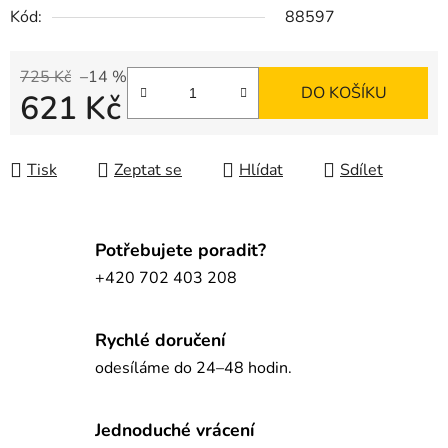
Kód:
88597
725 Kč
–14 %
DO KOŠÍKU
621 Kč
Měrná cena:
Tisk
Zeptat se
Hlídat
Sdílet
Potřebujete poradit?
+420 702 403 208
Rychlé doručení
odesíláme do 24–48 hodin.
Jednoduché vrácení