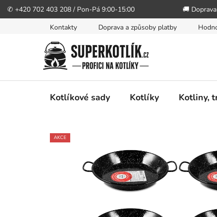
✆ +420 702 403 208 / Pon-Pá 9:00-15:00
🚚 Doprava
Přejít
Kontakty
Doprava a způsoby platby
Hodno
na
obsah
Kotlíkové sady
Kotlíky
Kotliny, 
AKCE