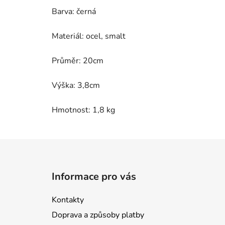
Barva: černá
Materiál: ocel, smalt
Průměr: 20cm
Výška: 3,8cm
Hmotnost: 1,8 kg
Z
á
Informace pro vás
p
a
Kontakty
t
Doprava a způsoby platby
í