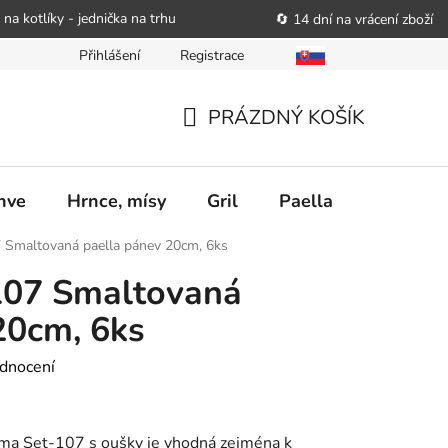
 na kotlíky - jednička na trhu
🔄 14 dní na vrácení zboží
Přihlášení
Registrace
bitele podat obchodníkovi žádost o nápravu
Reklamační řád
PRÁZDNÝ KOŠÍK
NÁKUPNÍ
KOŠÍK
nve
Hrnce, mísy
Gril
Paella
Stolován
 Smaltovaná paella pánev 20cm, 6ks
107 Smaltovaná
20cm, 6ks
dnocení
ma Set-107 s oušky je vhodná zejména k