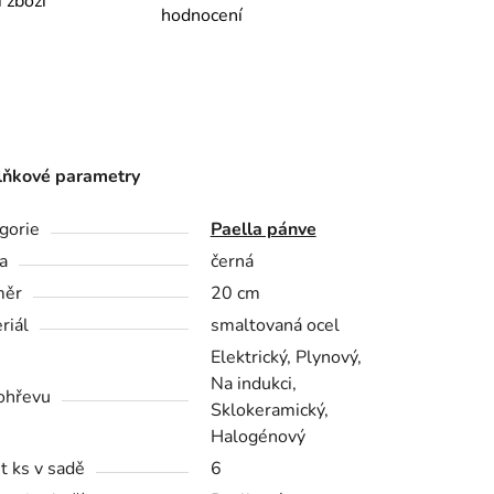
í zboží
hodnocení
ňkové parametry
gorie
Paella pánve
a
černá
měr
20 cm
riál
smaltovaná ocel
Elektrický, Plynový,
Na indukci,
ohřevu
Sklokeramický,
Halogénový
t ks v sadě
6