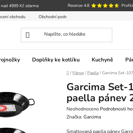
Recenze 4.8
Profíci
 nad 4999 Kč zdarma
cení obchodu
Obchodní podmínky
Poučení o právu spotře
trojnožky
Doplňky ke kotlíku
Kuchyně
Pá
Domů
/
Pánve
/
Paella
/
Garcima Set-107
Garcima Set-
paella pánev 
Průměrné
Neohodnoceno
Podrobnosti ho
hodnocení
Značka:
Garcima
produktu
Smaltovaná paella pánev Garci
je