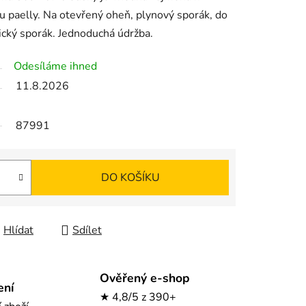
vu paelly. Na otevřený oheň, plynový sporák, do
ický sporák. Jednoduchá údržba.
Odesíláme ihned
11.8.2026
87991
DO KOŠÍKU
Hlídat
Sdílet
Ověřený e-shop
ení
★ 4,8/5 z 390+