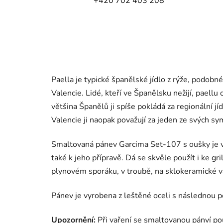
+420 702 403 208
Paella je typické španělské jídlo z rýže, podobn
Valencie. Lidé, kteří ve Španělsku nežijí, paellu
většina Španělů ji spíše pokládá za regionální jí
Valencie ji naopak považují za jeden ze svých sy
Smaltovaná pánev Garcima Set-107 s oušky je vh
také k jeho přípravě. Dá se skvěle použít i ke g
plynovém sporáku, v troubě, na sklokeramické v
Pánev je vyrobena z leštěné oceli s následnou 
Upozornění:
Při vaření se smaltovanou pánví po