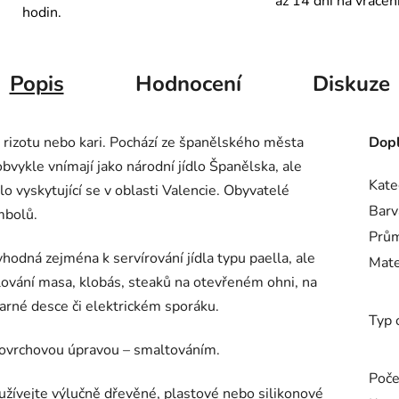
až 14 dní na vrácen
hodin.
Popis
Hodnocení
Diskuze
é rizotu nebo kari. Pochází ze španělského města
Dopl
 obvykle vnímají jako národní jídlo Španělska, ale
Kate
dlo vyskytující se v oblasti Valencie. Obyvatelé
Barv
mbolů.
Prů
odná zejména k servírování jídla typu paella, ale
Mate
rilování masa, klobás, steaků na otevřeném ohni, na
arné desce či elektrickém sporáku.
Typ 
povrchovou úpravou – smaltováním.
Poče
užívejte výlučně dřevěné, plastové nebo silikonové