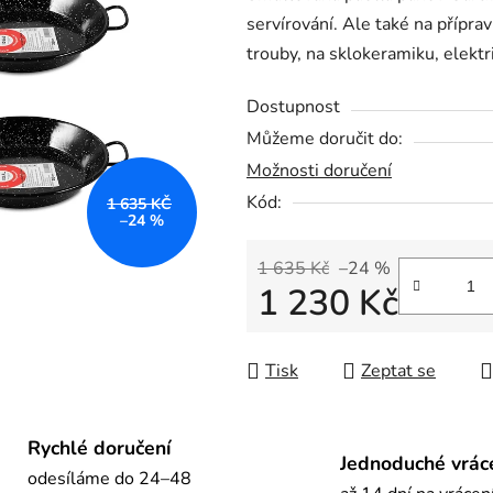
servírování. Ale také na přípra
0,0
trouby, na sklokeramiku, elektr
z
5
Dostupnost
hvězdiček.
Můžeme doručit do:
Možnosti doručení
Kód:
1 635 KČ
–24 %
1 635 Kč
–24 %
1 230 Kč
Měrná cena:
Tisk
Zeptat se
Rychlé doručení
Jednoduché vrác
odesíláme do 24–48