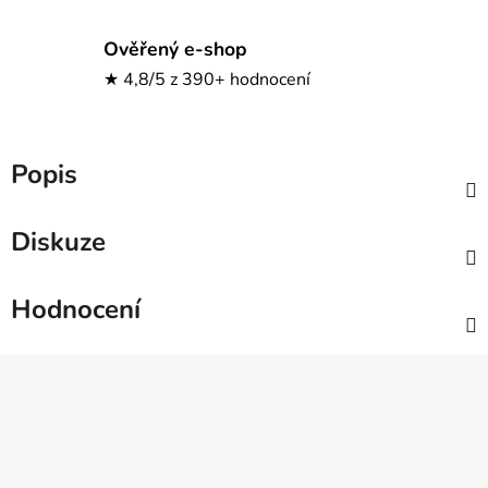
Ověřený e-shop
★ 4,8/5 z 390+ hodnocení
Popis
Diskuze
Hodnocení
Z
á
p
a
t