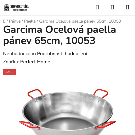
Přejít
Hledat
NÁKUP
na
KOŠÍK
obsah
Domů
/
Pánve
/
Paella
/
Garcima Ocelová paella pánev 65cm, 10053
Garcima Ocelová paella
pánev 65cm, 10053
Průměrné
Neohodnoceno
Podrobnosti hodnocení
hodnocení
Značka:
Perfect Home
produktu
AKCE
je
0,0
z
5
hvězdiček.