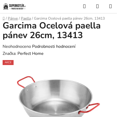
Přejít
Hledat
NÁKUP
na
KOŠÍK
obsah
Domů
/
Pánve
/
Paella
/
Garcima Ocelová paella pánev 26cm, 13413
Garcima Ocelová paella
pánev 26cm, 13413
Průměrné
Neohodnoceno
Podrobnosti hodnocení
hodnocení
Značka:
Perfect Home
produktu
AKCE
je
0,0
z
5
hvězdiček.