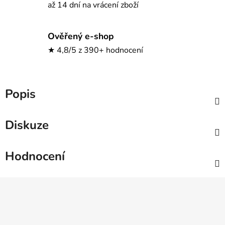
až 14 dní na vrácení zboží
Ověřený e-shop
★ 4,8/5 z 390+ hodnocení
Popis
Diskuze
Hodnocení
Z
á
p
a