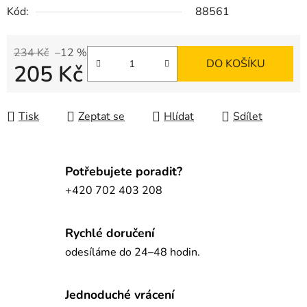
Kód:
88561
234 Kč
–12 %
DO KOŠÍKU
205 Kč
Měrná cena:
Tisk
Zeptat se
Hlídat
Sdílet
Potřebujete poradit?
+420 702 403 208
Rychlé doručení
odesíláme do 24–48 hodin.
Jednoduché vrácení