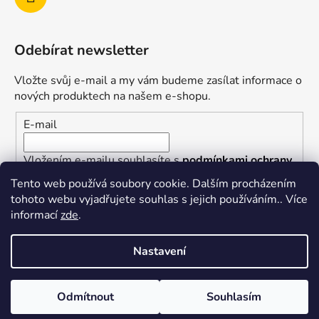
Odebírat newsletter
Vložte svůj e-mail a my vám budeme zasílat informace o
nových produktech na našem e-shopu.
E-mail
Vložením e-mailu souhlasíte s
podmínkami ochrany
osobních údajů
Tento web používá soubory cookie. Dalším procházením
tohoto webu vyjadřujete souhlas s jejich používáním.. Více
PŘIHLÁSIT SE
informací
zde
.
Nastavení
Vytvořil Shoptet
Odmítnout
Souhlasím
Copyright 2026
superkotlik.cz
. Všechna práva
vyhrazena.