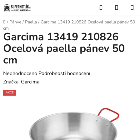
Přejít
Hledat
NÁKUP
na
KOŠÍK
obsah
Domů
/
Pánve
/
Paella
/
Garcima 13419 210826 Ocelová paella pánev 50
cm
Garcima 13419 210826
Ocelová paella pánev 50
cm
Průměrné
Neohodnoceno
Podrobnosti hodnocení
hodnocení
Značka:
Garcima
produktu
AKCE
je
0,0
z
5
hvězdiček.