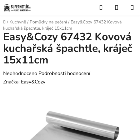
Přejít
Hledat
NÁKUP
na
KOŠÍK
obsah
Domů
/
Kuchyně
/
Pomůcky na pečení
/
Easy&Cozy 67432 Kovová
kuchařská špachtle, kráječ 15x11cm
Easy&Cozy 67432 Kovová
kuchařská špachtle, kráječ
15x11cm
Průměrné
Neohodnoceno
Podrobnosti hodnocení
hodnocení
Značka:
Easy&Cozy
produktu
je
0,0
z
5
hvězdiček.