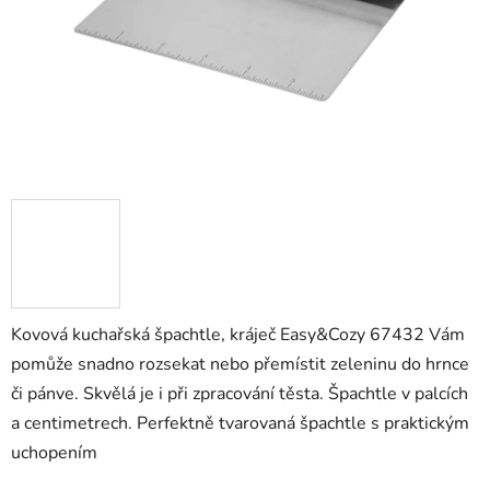
Kovová kuchařská špachtle, kráječ Easy&Cozy 67432 Vám
pomůže snadno rozsekat nebo přemístit zeleninu do hrnce
či pánve. Skvělá je i při zpracování těsta. Špachtle v palcích
a centimetrech. Perfektně tvarovaná špachtle s praktickým
uchopením