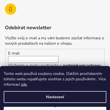
Odebírat newsletter
Vložte svůj e-mail a my vám budeme zasílat informace o
nových produktech na našem e-shopu.
E-mail
Vložením e-mailu souhlasíte s
podmínkami ochrany
osobních údajů
Tento web používá soubory cookie. Dalším procházením
tohoto webu vyjadřujete souhlas s jejich používáním.. Více
PŘIHLÁSIT SE
informací
zde
.
Nastavení
Vytvořil Shoptet