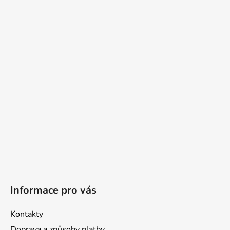
á
p
a
t
í
Informace pro vás
Kontakty
Doprava a způsoby platby