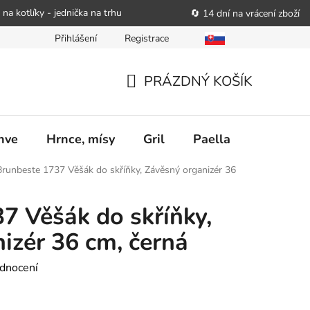
 na kotlíky - jednička na trhu
🔄 14 dní na vrácení zboží
Přihlášení
Registrace
bitele podat obchodníkovi žádost o nápravu
Reklamační řád
PRÁZDNÝ KOŠÍK
NÁKUPNÍ
KOŠÍK
nve
Hrnce, mísy
Gril
Paella
Stolován
Brunbeste 1737 Věšák do skříňky, Závěsný organizér 36
7 Věšák do skříňky,
izér 36 cm, černá
dnocení