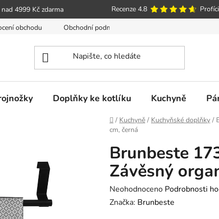
Recenze 4.8
Profíci
 nad 4999 Kč zdarma
cení obchodu
Obchodní podmínky
Poučení o právu spotře
trojnožky
Doplňky ke kotlíku
Kuchyně
Pá
Domů
/
Kuchyně
/
Kuchyňské doplňky
/
cm, černá
Brunbeste 173
Závěsný organ
Průměrné
Neohodnoceno
Podrobnosti ho
hodnocení
Značka:
Brunbeste
produktu