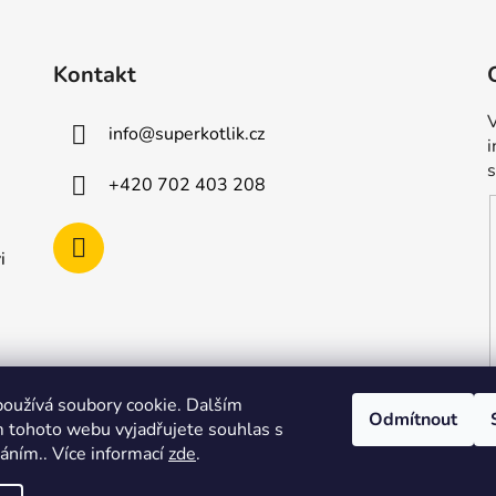
Kontakt
V
info
@
superkotlik.cz
+420 702 403 208
i
oužívá soubory cookie. Dalším
Odmítnout
 tohoto webu vyjadřujete souhlas s
váním.. Více informací
zde
.