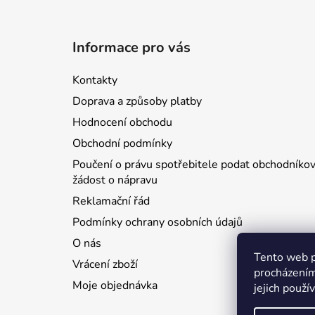
Z
á
Informace pro vás
p
a
Kontakty
t
Doprava a způsoby platby
í
Hodnocení obchodu
Obchodní podmínky
Poučení o právu spotřebitele podat obchodníkov
žádost o nápravu
Reklamační řád
Podmínky ochrany osobních údajů
O nás
Tento web p
Vrácení zboží
procházením
Moje objednávka
jejich použí