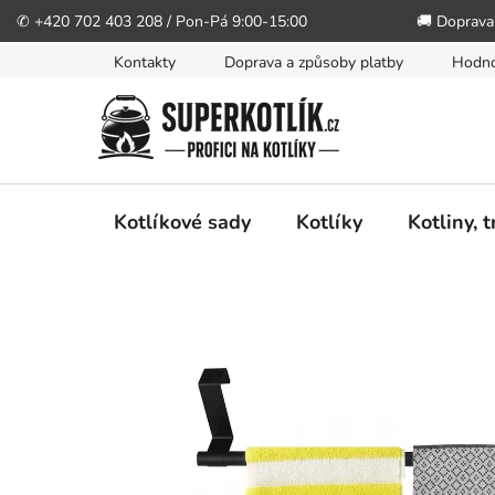
✆ +420 702 403 208 / Pon-Pá 9:00-15:00
🚚 Doprava
Přejít
Kontakty
Doprava a způsoby platby
Hodno
na
obsah
Kotlíkové sady
Kotlíky
Kotliny, 