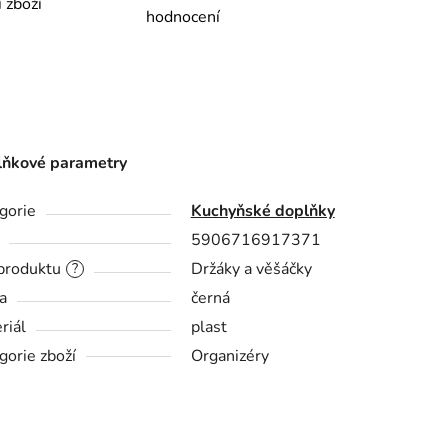
í zboží
hodnocení
ňkové parametry
gorie
Kuchyňské doplňky
5906716917371
produktu
Držáky a věšáčky
?
a
černá
riál
plast
gorie zboží
Organizéry