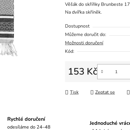
Věšák do skříňky Brunbeste 173
je
Na dvířka skříněk.
0,0
z
Dostupnost
5
Můžeme doručit do:
hvězdiček.
Možnosti doručení
Kód:
153 Kč
Měrná cena:
Tisk
Zeptat se
Rychlé doručení
Jednoduché vrác
odesíláme do 24–48