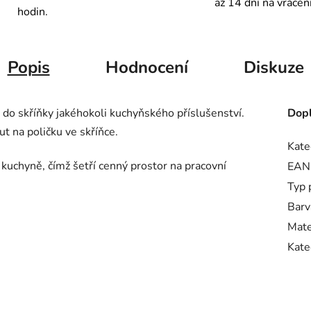
až 14 dní na vrácen
hodin.
Popis
Hodnocení
Diskuze
 do skříňky jakéhokoli kuchyňského příslušenství.
Dopl
ut na poličku ve skříňce.
Kate
 kuchyně, čímž šetří cenný prostor na pracovní
EAN
Typ 
Barv
Mate
Kate