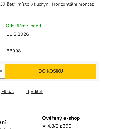
7 šetří místo v kuchyni. Horizontální montáž.
Odesíláme ihned
11.8.2026
86998
DO KOŠÍKU
Hlídat
Sdílet
Ověřený e-shop
ení
★ 4,8/5 z 390+