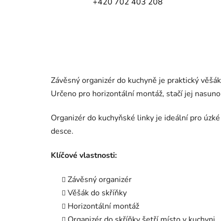
+420 702 403 208
Závěsný organizér do kuchyně je praktický věšák
Určeno pro horizontální montáž, stačí jej nasuno
Organizér do kuchyňské linky je ideální pro úzké
desce.
Klíčové vlastnosti:
Závěsný organizér
Věšák do skříňky
Horizontální montáž
Organizér do skříňky šetří místo v kuchyni