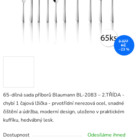
3 377
KČ
–23 %
65-dílná sada příborů Blaumann BL-2083 – 2.TŘÍDA -
chybí 1 čajová lžička - prvotřídní nerezová ocel, snadné
čištění a údržba, moderní design, uloženo v praktickém
kufříku, hedvábný lesk.
Dostupnost
Odesíláme ihned