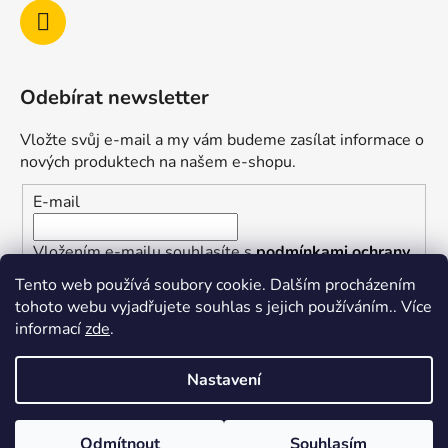
Odebírat newsletter
Vložte svůj e-mail a my vám budeme zasílat informace o
nových produktech na našem e-shopu.
E-mail
Vložením e-mailu souhlasíte s
podmínkami ochrany
osobních údajů
Tento web používá soubory cookie. Dalším procházením
tohoto webu vyjadřujete souhlas s jejich používáním.. Více
PŘIHLÁSIT SE
informací
zde
.
Nastavení
Vytvořil Shoptet
Odmítnout
Souhlasím