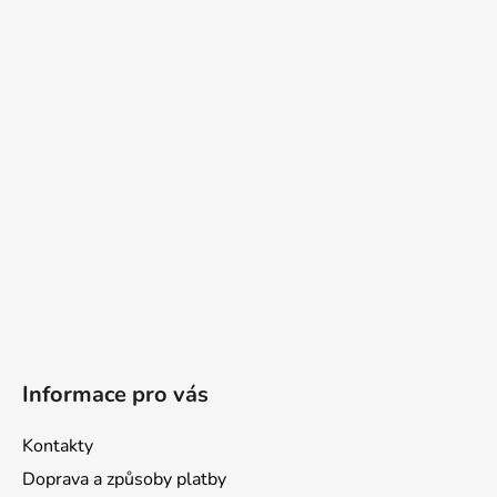
á
p
a
t
í
Informace pro vás
Kontakty
Doprava a způsoby platby