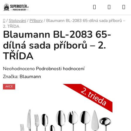
Přejít
Hledat
NÁKUP
na
KOŠÍK
obsah
Domů
/
Stolování
/
Příbory
/
Blaumann BL-2083 65-dílná sada příborů –
2. TŘÍDA
Blaumann BL-2083 65-
dílná sada příborů – 2.
TŘÍDA
Průměrné
Neohodnoceno
Podrobnosti hodnocení
hodnocení
Značka:
Blaumann
produktu
AKCE
je
0,0
z
5
hvězdiček.