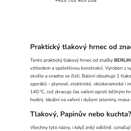
+420 702 403 208
Praktický tlakový hrnec od zn
Tento praktický tlakový hrnec od značky
BERLiN
vzhledem a spolehlivou konstrukcí. Vyroben z vys
skvěle a snadno se čistí. Balení obsahuje 1 tlak
sporáků – plynové, elektrické, sklokeramické i 
140 °C, což zkracuje čas vaření oproti běžným 
hodin). Ideální na vaření i dušení zeleniny, masa 
Tlakový, Papinův nebo kuchta
Všechny tyto názvy, i když znějí odlišně, označuj