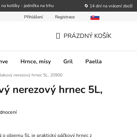
 na kotlíky - jednička na trhu
🔄 14 dní na vrácení zboží
Přihlášení
Registrace
bitele podat obchodníkovi žádost o nápravu
Reklamační řád
PRÁZDNÝ KOŠÍK
NÁKUPNÍ
KOŠÍK
nve
Hrnce, mísy
Gril
Paella
Stolován
lakový nerezový hrnec 5L, 20900
ý nerezový hrnec 5L,
dnocení
 o objemu 5L je praktický páčkový hrnec z