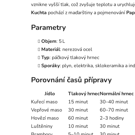
vznikne vyšší tlak, což zvyšuje teplotu a urychlu
Kuchta
pochází z maďarštiny a pojmenování
Pap
Parametry
Objem
: 5 L
Materiál
: nerezová ocel
Typ
: páčkový tlakový hrnec
Sporáky
: plyn, elektrika, sklokeramika a in
Porovnání časů přípravy
Jídlo
Tlakový hrnec
Normální hrnec
Kuřecí maso
15 minut
30–40 minut
Vepřové maso
30 minut
60–70 minut
Hovězí maso
60 minut
2–3 hodiny
Luštěniny
10 minut
30 minut
Brambory
5–10 minut
30 minut