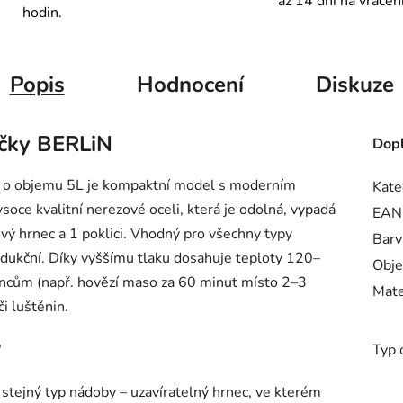
až 14 dní na vrácen
hodin.
Popis
Hodnocení
Diskuze
ačky BERLiN
Dopl
o objemu 5L je kompaktní model s moderním
Kate
oce kvalitní nerezové oceli, která je odolná, vypadá
EAN
ový hrnec a 1 poklici. Vhodný pro všechny typy
Barv
indukční. Díky vyššímu tlaku dosahuje teploty 120–
Obj
hrncům (např. hovězí maso za 60 minut místo 2–3
Mate
či luštěnin.
?
Typ 
í stejný typ nádoby – uzavíratelný hrnec, ve kterém