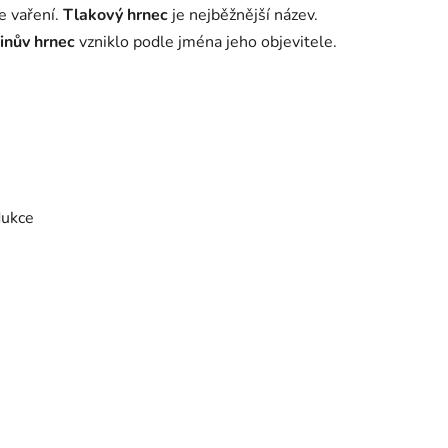
je vaření.
Tlakový hrnec
je nejběžnější název.
inův hrnec
vzniklo podle jména jeho objevitele.
dukce