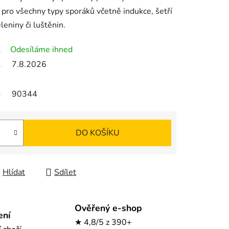
 pro všechny typy sporáků včetně indukce, šetří
leniny či luštěnin.
Odesíláme ihned
7.8.2026
90344
DO KOŠÍKU
Hlídat
Sdílet
Ověřený e-shop
ení
★ 4,8/5 z 390+