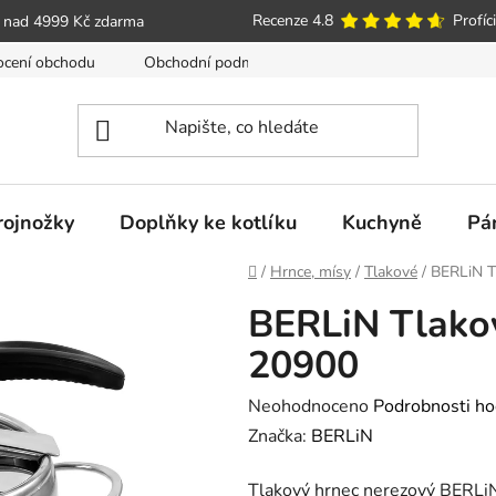
Recenze 4.8
Profíci
 nad 4999 Kč zdarma
cení obchodu
Obchodní podmínky
Poučení o právu spotře
trojnožky
Doplňky ke kotlíku
Kuchyně
Pá
Domů
/
Hrnce, mísy
/
Tlakové
/
BERLiN T
BERLiN Tlakov
20900
Průměrné
Neohodnoceno
Podrobnosti ho
hodnocení
Značka:
BERLiN
produktu
Tlakový hrnec nerezový BERLiN
je