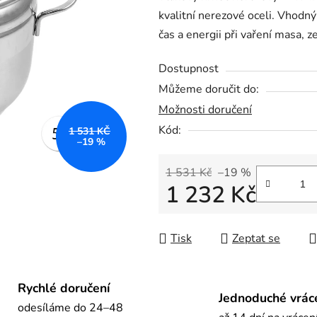
kvalitní nerezové oceli. Vhodný
0,0
čas a energii při vaření masa, ze
z
5
Dostupnost
hvězdiček.
Můžeme doručit do:
Možnosti doručení
Kód:
1 531 KČ
–19 %
1 531 Kč
–19 %
1 232 Kč
Měrná cena:
Tisk
Zeptat se
Rychlé doručení
Jednoduché vrác
odesíláme do 24–48