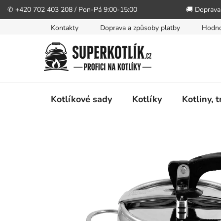
✆ +420 702 403 208 / Pon-Pá 9:00-15:00
🚚 Doprava
Přejít
Kontakty
Doprava a způsoby platby
Hodno
na
obsah
Kotlíkové sady
Kotlíky
Kotliny, 