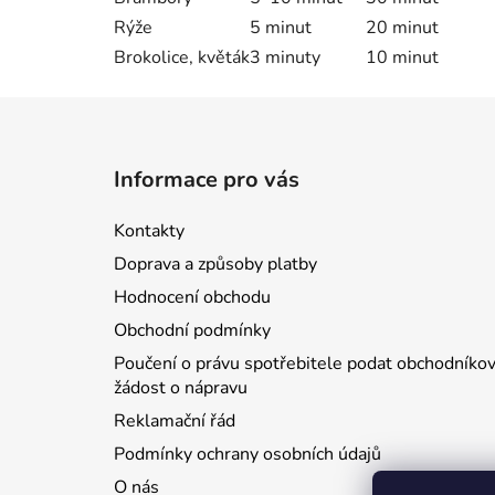
Rýže
5 minut
20 minut
Brokolice, květák
3 minuty
10 minut
Z
á
Informace pro vás
p
a
Kontakty
t
Doprava a způsoby platby
í
Hodnocení obchodu
Obchodní podmínky
Poučení o právu spotřebitele podat obchodníkov
žádost o nápravu
Reklamační řád
Podmínky ochrany osobních údajů
O nás