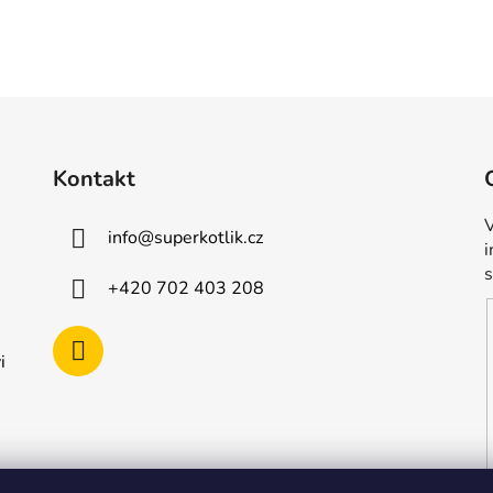
Kontakt
V
info
@
superkotlik.cz
+420 702 403 208
i