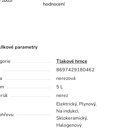
í zboží
hodnocení
ňkové parametry
gorie
Tlakové hrnce
8697429180462
a
nerezová
em
5 L
riál
nerez
Elektrický, Plynový,
Na indukci,
ohřevu
Sklokeramický,
Halogenový