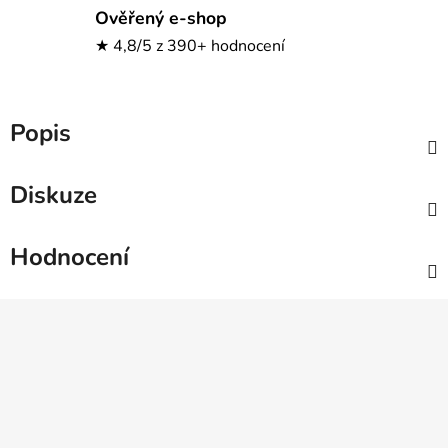
Ověřený e-shop
★ 4,8/5 z 390+ hodnocení
Popis
Diskuze
Hodnocení
Z
á
p
a
t
í