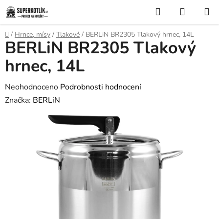
Přejít
Hledat
NÁKUP
na
KOŠÍK
obsah
Domů
/
Hrnce, mísy
/
Tlakové
/
BERLiN BR2305 Tlakový hrnec, 14L
BERLiN BR2305 Tlakový
hrnec, 14L
Průměrné
Neohodnoceno
Podrobnosti hodnocení
hodnocení
Značka:
BERLiN
produktu
je
0,0
z
5
hvězdiček.