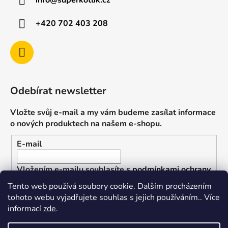
info
@
superkotlik.cz
+420 702 403 208
Odebírat newsletter
Vložte svůj e-mail a my vám budeme zasílat informace
o nových produktech na našem e-shopu.
E-mail
Vložením e-mailu souhlasíte s
podmínkami ochrany
osobních údajů
Tento web používá soubory cookie. Dalším procházením
tohoto webu vyjadřujete souhlas s jejich používáním.. Více
PŘIHLÁSIT SE
informací
zde
.