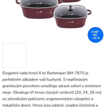
3 247
KČ
–19 %
Elegantní sada hrnců 6 ks Bachmayer BM-7875 je
perfektním základem vaší kuchyně. S nepřilnavým
granitovým povrchem umožňuje zdravé vaření s minimem
oleje. Obsahuje tři hrnce různých velikostí (20, 24, 28 cm)
se skleněnými poklicemi, ergonomickými rukojeťmi a
indukčním dnem. Hrnce jsou odolné, snadno čistitelné a