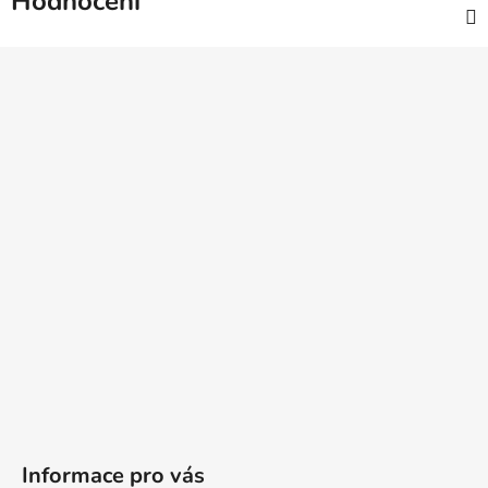
Hodnocení
Z
á
p
a
t
í
Informace pro vás