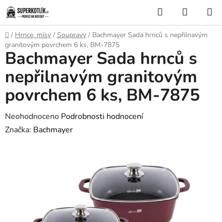
Přejít
Hledat
NÁKUP
na
KOŠÍK
obsah
Domů
/
Hrnce, mísy
/
Soupravy
/
Bachmayer Sada hrnců s nepřilnavým
granitovým povrchem 6 ks, BM-7875
Bachmayer Sada hrnců s
nepřilnavým granitovým
povrchem 6 ks, BM-7875
Průměrné
Neohodnoceno
Podrobnosti hodnocení
hodnocení
Značka:
Bachmayer
produktu
je
0,0
z
5
hvězdiček.