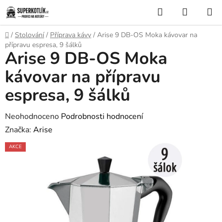
Přejít
Hledat
NÁKUP
na
KOŠÍK
obsah
Domů
/
Stolování
/
Příprava kávy
/
Arise 9 DB-OS Moka kávovar na
přípravu espresa, 9 šálků
Arise 9 DB-OS Moka
kávovar na přípravu
espresa, 9 šálků
Průměrné
Neohodnoceno
Podrobnosti hodnocení
hodnocení
Značka:
Arise
produktu
AKCE
je
0,0
z
5
hvězdiček.