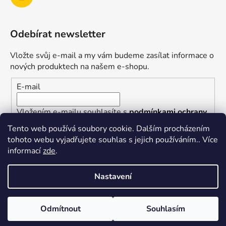
Odebírat newsletter
Vložte svůj e-mail a my vám budeme zasílat informace o
nových produktech na našem e-shopu.
E-mail
Vložením e-mailu souhlasíte s
podmínkami ochrany
osobních údajů
Tento web používá soubory cookie. Dalším procházením
tohoto webu vyjadřujete souhlas s jejich používáním.. Více
PŘIHLÁSIT SE
informací
zde
.
Nastavení
Vytvořil Shoptet
Odmítnout
Souhlasím
Copyright 2026
superkotlik.cz
. Všechna práva
vyhrazena.