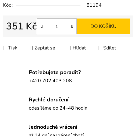
Kód:
81194
351 Kč
DO KOŠÍKU
Měrná cena:
Tisk
Zeptat se
Hlídat
Sdílet
Potřebujete poradit?
+420 702 403 208
Rychlé doručení
odesíláme do 24–48 hodin.
Jednoduché vrácení
až 14 dní na vrácení zboží