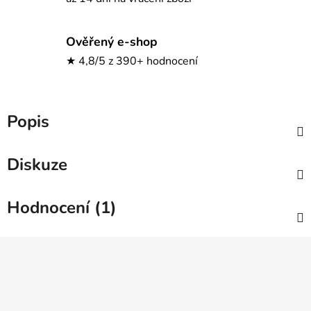
Ověřený e-shop
★ 4,8/5 z 390+ hodnocení
Popis
Diskuze
Hodnocení (1)
Z
á
p
a