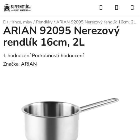
Přejít
Hledat
NÁKUP
na
KOŠÍK
obsah
Domů
/
Hrnce, mísy
/
Rendlíky
/
ARIAN 92095 Nerezový rendlík 16cm, 2L
ARIAN 92095 Nerezový
rendlík 16cm, 2L
Průměrné
1 hodnocení
Podrobnosti hodnocení
hodnocení
Značka:
ARIAN
produktu
je
5,0
z
5
hvězdiček.