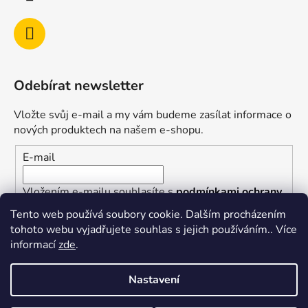
Odebírat newsletter
Vložte svůj e-mail a my vám budeme zasílat informace o
nových produktech na našem e-shopu.
E-mail
Vložením e-mailu souhlasíte s
podmínkami ochrany
osobních údajů
Tento web používá soubory cookie. Dalším procházením
tohoto webu vyjadřujete souhlas s jejich používáním.. Více
PŘIHLÁSIT SE
informací
zde
.
Nastavení