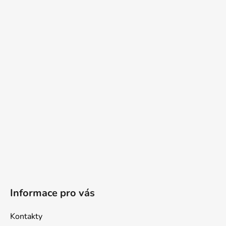
Z
á
p
a
t
í
Informace pro vás
Kontakty