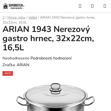
Přejít
Hledat
NÁKUP
na
KOŠÍK
obsah
Domů
/
Hrnce, mísy
/
Velké
/
ARIAN 1943 Nerezový gastro hrnec,
32x22cm, 16,5L
ARIAN 1943 Nerezový
gastro hrnec, 32x22cm,
16,5L
Průměrné
Neohodnoceno
Podrobnosti hodnocení
hodnocení
Značka:
ARIAN
produktu
AKCE
je
0,0
z
5
hvězdiček.