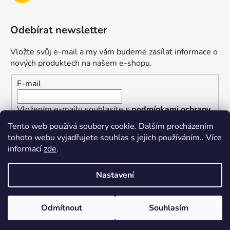
Odebírat newsletter
Vložte svůj e-mail a my vám budeme zasílat informace o
nových produktech na našem e-shopu.
E-mail
Vložením e-mailu souhlasíte s
podmínkami ochrany
osobních údajů
Tento web používá soubory cookie. Dalším procházením
tohoto webu vyjadřujete souhlas s jejich používáním.. Více
PŘIHLÁSIT SE
informací
zde
.
Nastavení
Vytvořil Shoptet
Odmítnout
Souhlasím
Copyright 2026
superkotlik.cz
. Všechna práva
vyhrazena.