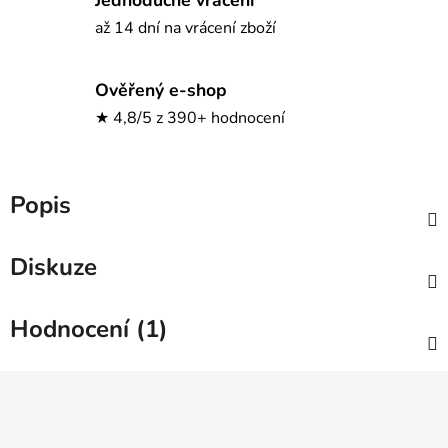
až 14 dní na vrácení zboží
Ověřený e-shop
★ 4,8/5 z 390+ hodnocení
Popis
Diskuze
Hodnocení (1)
Z
á
p