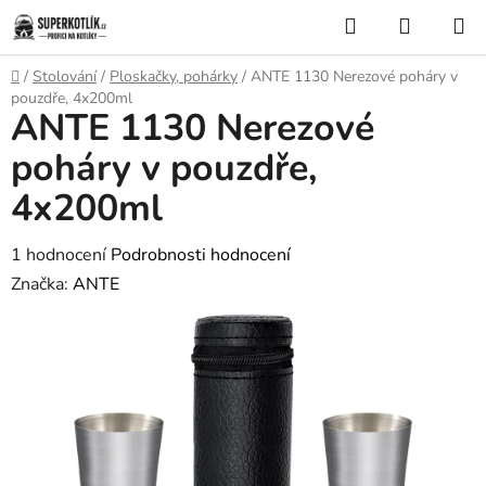
Přejít
Hledat
NÁKUP
na
KOŠÍK
obsah
Domů
/
Stolování
/
Ploskačky, pohárky
/
ANTE 1130 Nerezové poháry v
pouzdře, 4x200ml
ANTE 1130 Nerezové
poháry v pouzdře,
4x200ml
Průměrné
1 hodnocení
Podrobnosti hodnocení
hodnocení
Značka:
ANTE
produktu
je
5,0
z
5
hvězdiček.