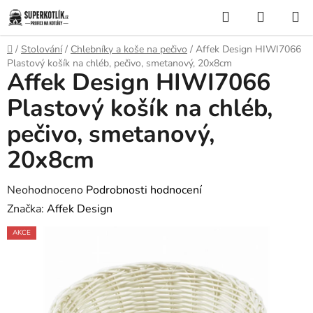
Přejít
Hledat
NÁKUP
na
KOŠÍK
obsah
Domů
/
Stolování
/
Chlebníky a koše na pečivo
/
Affek Design HIWI7066
Plastový košík na chléb, pečivo, smetanový, 20x8cm
Affek Design HIWI7066
Plastový košík na chléb,
pečivo, smetanový,
20x8cm
Průměrné
Neohodnoceno
Podrobnosti hodnocení
hodnocení
Značka:
Affek Design
produktu
AKCE
je
0,0
z
5