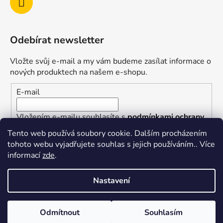
Odebírat newsletter
Vložte svůj e-mail a my vám budeme zasílat informace o
nových produktech na našem e-shopu.
E-mail
Vložením e-mailu souhlasíte s
podmínkami ochrany
osobních údajů
Tento web používá soubory cookie. Dalším procházením
tohoto webu vyjadřujete souhlas s jejich používáním.. Více
PŘIHLÁSIT SE
informací
zde
.
Nastavení
Vytvořil Shoptet
Odmítnout
Souhlasím
Copyright 2026
superkotlik.cz
. Všechna práva