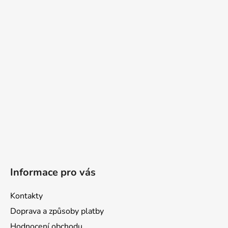
p
a
t
í
Informace pro vás
Kontakty
Doprava a způsoby platby
Hodnocení obchodu