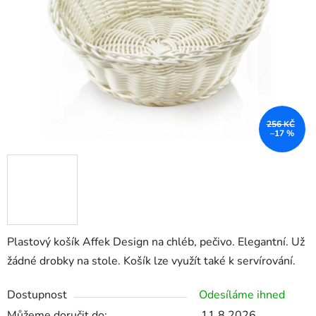
hvězdiček.
256 KČ
–17 %
Plastový košík Affek Design na chléb, pečivo. Elegantní. Už
žádné drobky na stole. Košík lze využít také k servírování.
Dostupnost
Odesíláme ihned
Můžeme doručit do:
11.8.2026