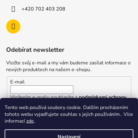
+420 702 403 208
Odebírat newsletter
Vložte svůj e-mail a my vám budeme zasílat informace o
nových produktech na našem e-shopu.
E-mail
Vložením e-mailu souhlasíte s
podmínkami ochrany
osobních údajů
Tento web používá soubory cookie. Dalším procházením
tohoto webu vyjadřujete souhlas s jejich používáním.. Více
PŘIHLÁSIT SE
informací
zde
.
Nastavení