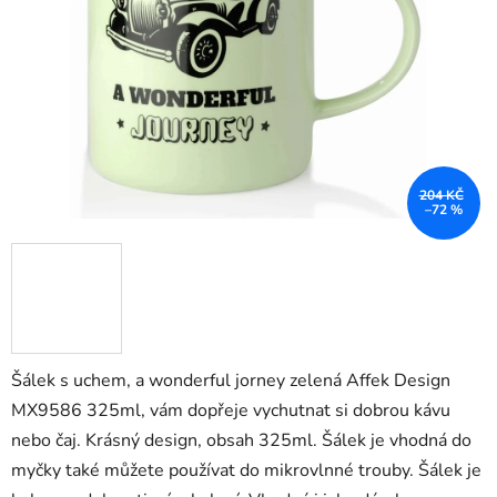
hvězdiček.
204 KČ
–72 %
Šálek s uchem, a wonderful jorney zelená Affek Design
MX9586 325ml, vám dopřeje vychutnat si dobrou kávu
nebo čaj. Krásný design, obsah 325ml. Šálek je vhodná do
myčky také můžete používat do mikrovlnné trouby. Šálek je