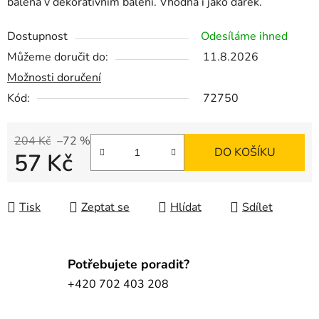
balena v dekorativním balení. Vhodná i jako dárek.
Dostupnost
Odesíláme ihned
Můžeme doručit do:
11.8.2026
Možnosti doručení
Kód:
72750
204 Kč
–72 %
DO KOŠÍKU
57 Kč
Měrná cena:
Tisk
Zeptat se
Hlídat
Sdílet
Potřebujete poradit?
+420 702 403 208