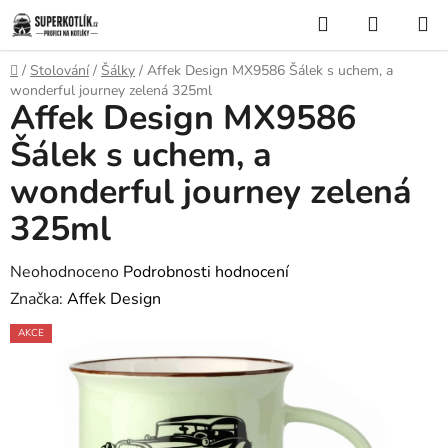
Přejít
Hledat
NÁKUP
na
KOŠÍK
obsah
Domů
/
Stolování
/
Šálky
/
Affek Design MX9586 Šálek s uchem, a
wonderful journey zelená 325ml
Affek Design MX9586
Šálek s uchem, a
wonderful journey zelená
325ml
Průměrné
Neohodnoceno
Podrobnosti hodnocení
hodnocení
Značka:
Affek Design
produktu
AKCE
je
0,0
z
5