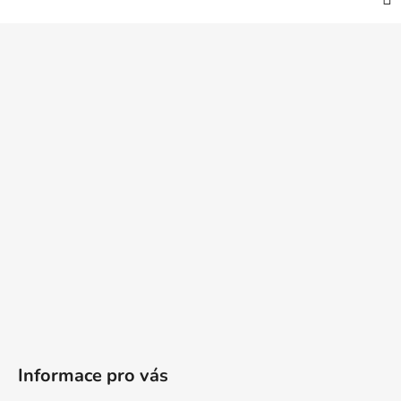
Z
á
p
a
t
í
Informace pro vás